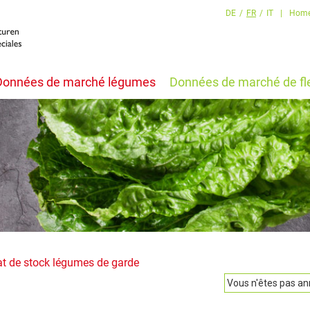
DE
/
FR
/
IT
|
Hom
Données de marché légumes
Données de marché de fl
at de stock légumes de garde