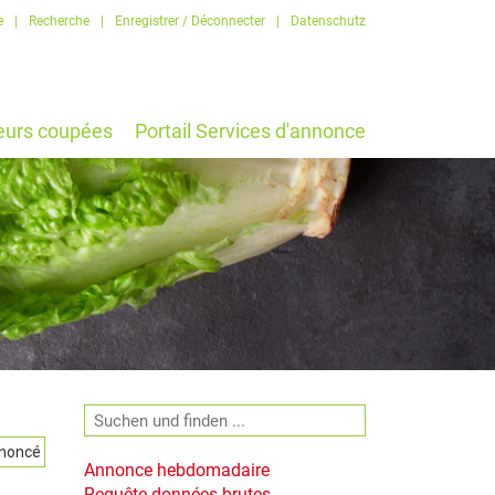
e
|
Recherche
|
Enregistrer / Déconnecter
|
Datenschutz
eurs coupées
Portail Services d'annonce
Annonce hebdomadaire
Requête données brutes