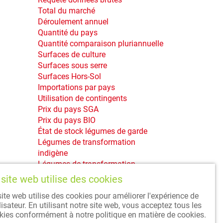
Total du marché
Déroulement annuel
Quantité du pays
Quantité comparaison pluriannuelle
Surfaces de culture
Surfaces sous serre
Surfaces Hors-Sol
Importations par pays
Utilisation de contingents
Prix du pays SGA
Prix du pays BIO
État de stock légumes de garde
Légumes de transformation
indigène
Légumes de transformation
indigène import
site web utilise des cookies
Top 20 / Top 100
site web utilise des cookies pour améliorer l'expérience de
Demande d’importation OFAG
ilisateur. En utilisant notre site web, vous acceptez tous les
kies conformément à notre politique en matière de cookies.