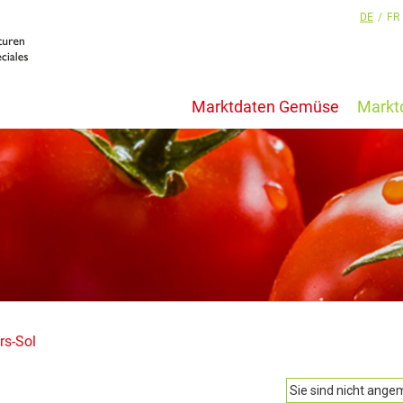
DE
/
FR
Marktdaten Gemüse
Markt
rs-Sol