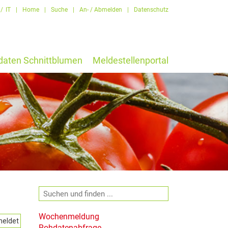
/
IT
|
Home
|
Suche
|
An- / Abmelden
|
Datenschutz
daten Schnittblumen
Meldestellenportal
Wochenmeldung
Rohdatenabfrage